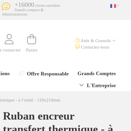
+16000
clients satisfaits
Grands comptes &
Administrations
Aide & Conseils
Contactez-nous
e connecter
Panier
ions
Grands Comptes
Offre Responsable
L'Entreprise
hermique - à l’unité - 110x210mm
Ruban encreur
transfert thermique - à