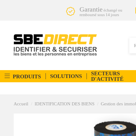
Garantie
échangé ou
remboursé sous 14 jours
SECTEURS
SOLUTIONS
PRODUITS
D'ACTIVITÉ
Accueil
IDENTIFICATION DES BIENS
Gestion des immob