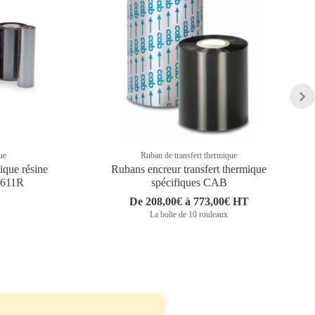
ue
Ruban de transfert thermique
ique résine
Rubans encreur transfert thermique
D611R
spécifiques CAB
De 208,00€ à 773,00€ HT
La boîte de 10 rouleaux