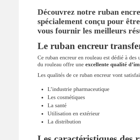
Découvrez notre ruban encreu
spécialement conçu pour être 
vous fournir les meilleurs ré
Le ruban encreur transfer
Ce ruban encreur en rouleau est dédié à des u
du rouleau offre une
excellente qualité d’i
Les qualités de ce ruban encreur vont satisfa
L’industrie pharmaceutique
Les cosmétiques
La santé
Utilisation en extérieur
La distribution
Les caractéristiques des 