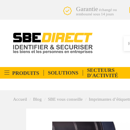
Garantie
échangé ou
remboursé sous 14 jours
SECTEURS
SOLUTIONS
PRODUITS
D'ACTIVITÉ
Accueil
Blog
SBE vous conseille
Imprimantes d’étiquett