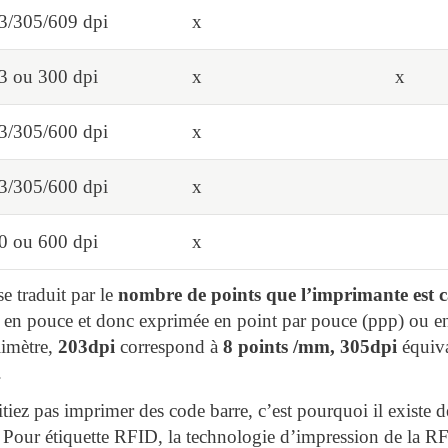
3/305/609 dpi
x
3 ou 300 dpi
x
x
3/305/600 dpi
x
3/305/600 dpi
x
0 ou 600 dpi
x
e traduit par le
nombre de points que l’imprimante est c
e en pouce et donc exprimée en point par pouce (ppp) ou en 
limètre,
203dpi
correspond à
8 points /mm,
305dpi
équiv
.
itiez pas imprimer des code barre, c’est pourquoi il existe
. Pour étiquette RFID, la technologie d’impression de la RF