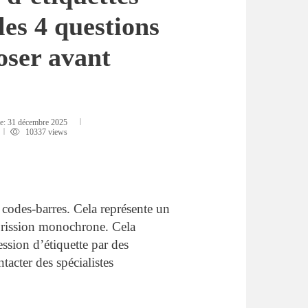
les 4 questions
oser avant
le:
31 décembre 2025
10337 views
 codes-barres. Cela représente un
mprission monochrone. Cela
ssion d’étiquette par des
tacter des spécialistes