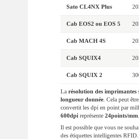
Sato CL4NX Plus
20
Cab EOS2 ou EOS 5
20
Cab MACH 4S
20
Cab SQUIX4
20
Cab SQUIX 2
30
La
résolution des imprimantes
s
longueur donnée
. Cela peut êtr
convertit les dpi en point par mil
600dpi
représente
24points/mm
Il est possible que vous ne souha
des étiquettes intelligentes RFID