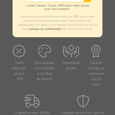
1 email / semaine. 0 spam, 100% haute valeur ajoutée
pour votre entreprise.
Ces données sont exclusivement traitées par SBE afin de vous
adresser nos propres communications. Conformément à la
règlementation en vigueur, vous disposez de droits listés au sein de
notre
politique de confidentialité
, que vous pouvez exercer.
Tarifs
Personnalisez
Echantillons
Garantie
dégressifs
vos étiquettes
gratuits
échangé ou
jusqu'à
et produits
remboursé
-70%
de sécurité
sous 14
jours
Expédition sous 24/48h
Paiement sécurisé en ligne ou