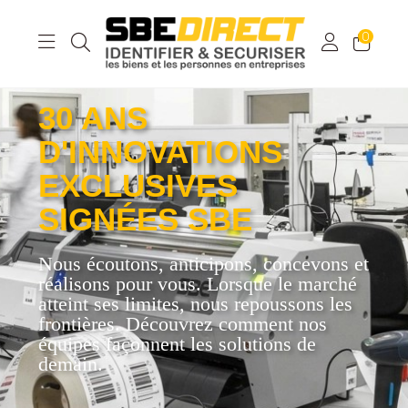
0
30 ANS
D'INNOVATIONS
EXCLUSIVES
SIGNÉES SBE
Nous écoutons, anticipons, concevons et
réalisons pour vous. Lorsque le marché
atteint ses limites, nous repoussons les
frontières. Découvrez comment nos
équipes façonnent les solutions de
demain.