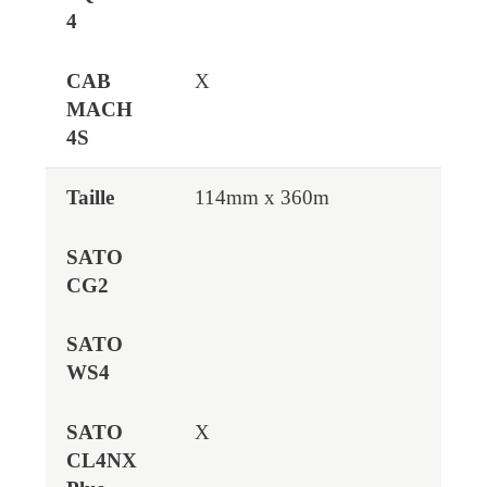
X
114mm x 360m
X