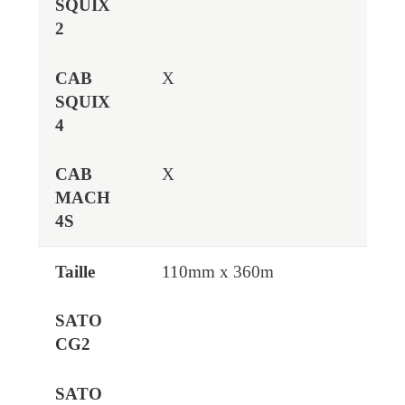
X
X
110mm x 360m