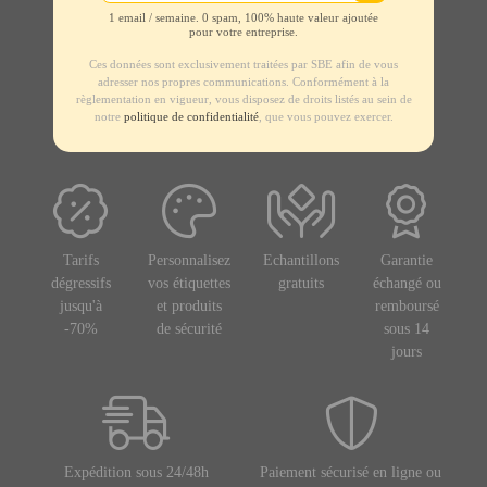
1 email / semaine. 0 spam, 100% haute valeur ajoutée
pour votre entreprise.
Ces données sont exclusivement traitées par SBE afin de vous
adresser nos propres communications. Conformément à la
règlementation en vigueur, vous disposez de droits listés au sein de
notre
politique de confidentialité
, que vous pouvez exercer.
Tarifs
Personnalisez
Echantillons
Garantie
dégressifs
vos étiquettes
gratuits
échangé ou
jusqu'à
et produits
remboursé
-70%
de sécurité
sous 14
jours
Expédition sous 24/48h
Paiement sécurisé en ligne ou