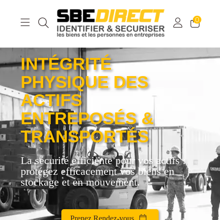
0
INTÉGRITÉ
PHYSIQUE DES
ACTIFS
ENTREPOSÉS &
TRANSPORTÉS
La sécurité efficiente pour vos actifs :
protégez efficacement vos biens en
stockage et en mouvement.
Prenez Rendez-vous