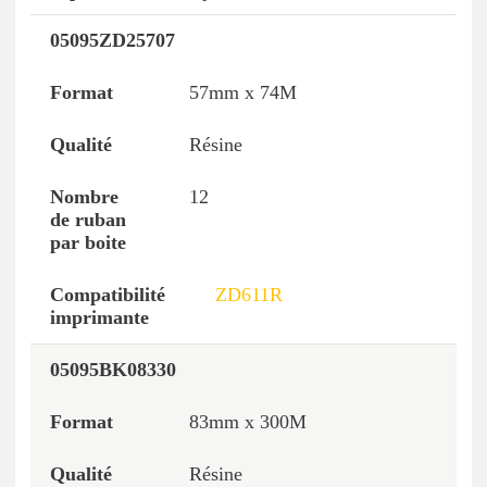
05095ZD25707
Référence
Format
Qualité
Nombre de ru
57mm x 74M
Résine
12
ZD611R
05095BK08330
83mm x 300M
Résine