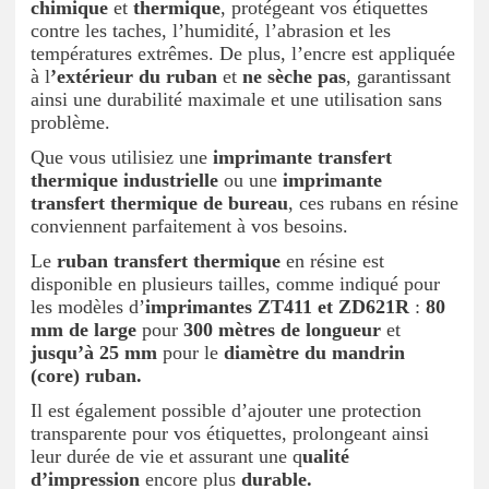
chimique
et
thermique
, protégeant vos étiquettes
contre les taches, l’humidité, l’abrasion et les
températures extrêmes. De plus, l’encre est appliquée
à l
’extérieur du ruban
et
ne sèche pas
, garantissant
ainsi une durabilité maximale et une utilisation sans
problème.
Que vous utilisiez une
imprimante transfert
thermique industrielle
ou une
imprimante
transfert thermique de bureau
, ces rubans en résine
conviennent parfaitement à vos besoins.
Le
ruban transfert thermique
en résine est
disponible en plusieurs tailles, comme indiqué pour
les modèles d’
imprimantes ZT411 et ZD621R
:
80
mm de large
pour
300 mètres de longueur
et
jusqu’à 25 mm
pour le
diamètre du mandrin
(core) ruban.
Il est également possible d’ajouter une protection
transparente pour vos étiquettes, prolongeant ainsi
leur durée de vie et assurant une q
ualité
d’impression
encore plus
durable.