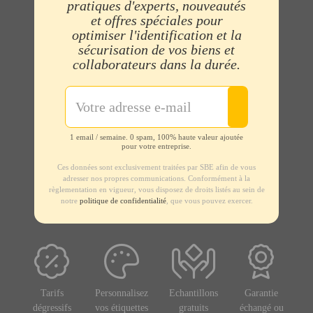
pratiques d'experts, nouveautés
et offres spéciales pour
optimiser l'identification et la
sécurisation de vos biens et
collaborateurs dans la durée.
1 email / semaine. 0 spam, 100% haute valeur ajoutée
pour votre entreprise.
Ces données sont exclusivement traitées par SBE afin de vous
adresser nos propres communications. Conformément à la
règlementation en vigueur, vous disposez de droits listés au sein de
notre
politique de confidentialité
, que vous pouvez exercer.
Tarifs
Personnalisez
Echantillons
Garantie
dégressifs
vos étiquettes
gratuits
échangé ou