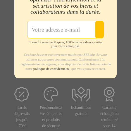
sécurisation de vos biens et
collaborateurs dans la durée.
1 email / semaine. 0 spam, 100% haute valeur ajoutée
pour votre entreprise.
Ces données sont exclusivement traitées par SBE afin de vous
adresser nos propres communications. Conformément à la
règlementation en vigueur, vous disposez de droits listés au sein de
notre
politique de confidentialité
, que vous pouvez exercer.
Tarifs
Personnalisez
Echantillons
Garantie
dégressifs
vos étiquettes
gratuits
échangé ou
jusqu'à
et produits
remboursé
-70%
de sécurité
sous 14