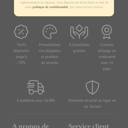
règlementation en vigueur, vous disposez de droits listés au sein de
notre
politique de confidentialité
, que vous pouvez exercer.
Tarifs
Personnalisez
Echantillons
Garantie
dégressifs
vos étiquettes
gratuits
échangé ou
jusqu'à
et produits
remboursé
-70%
de sécurité
sous 14
jours
Expédition sous 24/48h
Paiement sécurisé en ligne ou
sur facture
A propos de
Service client