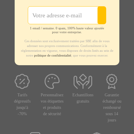
1 email / semaine. 0 spam, 100% haute valeur ajoutée
pour votre entreprise.
Ces données sont exclusivement traitées par SBE afin de vous
adresser nos propres communications. Conformément à la
règlementation en vigueur, vous disposez de droits listés au sein de
notre
politique de confidentialité
, que vous pouvez exercer.
Tarifs
Personnalisez
Echantillons
Garantie
dégressifs
vos étiquettes
gratuits
échangé ou
jusqu'à
et produits
remboursé
-70%
de sécurité
sous 14
jours