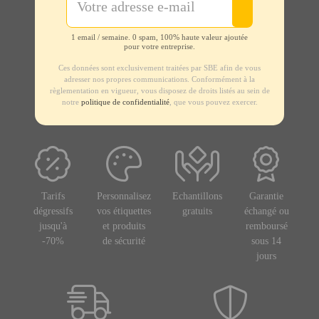
1 email / semaine. 0 spam, 100% haute valeur ajoutée
pour votre entreprise.
Ces données sont exclusivement traitées par SBE afin de vous
adresser nos propres communications. Conformément à la
règlementation en vigueur, vous disposez de droits listés au sein de
notre
politique de confidentialité
, que vous pouvez exercer.
Tarifs
Personnalisez
Echantillons
Garantie
dégressifs
vos étiquettes
gratuits
échangé ou
jusqu'à
et produits
remboursé
-70%
de sécurité
sous 14
jours