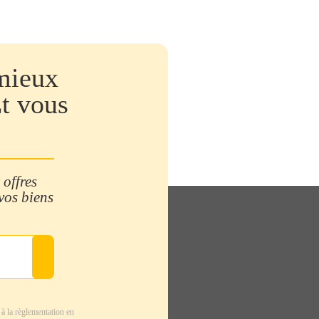
mieux
Et vous
 offres
 vos biens
à la règlementation en