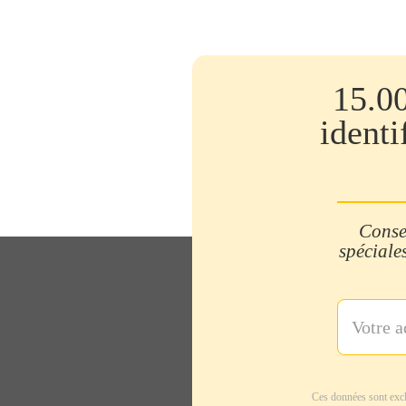
15.0
identi
Consei
spéciales
Ces données sont excl