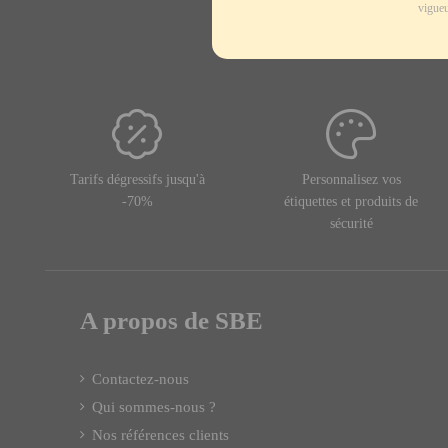
vigueu
Tarifs dégressifs jusqu'à
Personnalisez vos
-70%
étiquettes et produits de
sécurité
A propos de SBE
Contactez-nous
Qui sommes-nous ?
Nos références clients