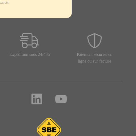
xercer.
Expédition sous 24/48h
Paiement sécurisé en
ligne ou sur facture