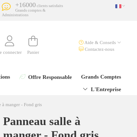
+16000
clients satisfaits
Grands comptes &
Administrations
Aide & Conseils
Contactez-nous
e connecter
Panier
ions
Grands Comptes
Offre Responsable
L'Entreprise
e à manger - Fond gris
Panneau salle à
manger - Fond gris