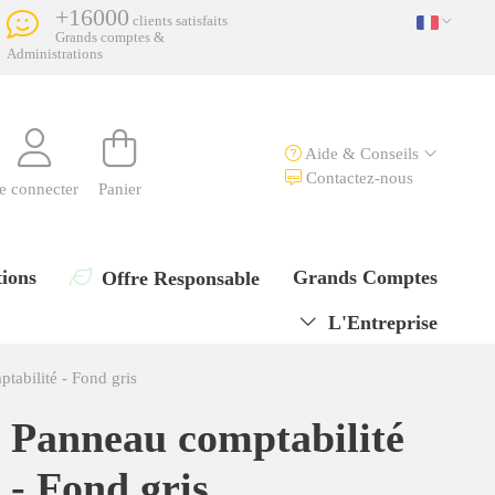
+16000
clients satisfaits
Grands comptes &
Administrations
Aide & Conseils
Contactez-nous
e connecter
Panier
ions
Grands Comptes
Offre Responsable
L'Entreprise
tabilité - Fond gris
Panneau comptabilité
- Fond gris