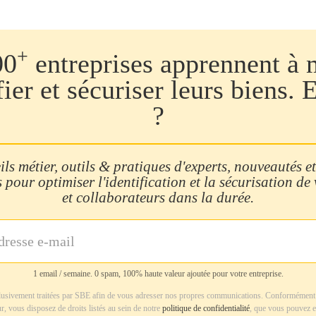
+
00
entreprises apprennent à 
fier et sécuriser leurs biens. 
?
ls métier, outils & pratiques d'experts, nouveautés et
 pour optimiser l'identification et la sécurisation de
et collaborateurs dans la durée.
1 email / semaine. 0 spam, 100% haute valeur ajoutée pour votre entreprise.
usivement traitées par SBE afin de vous adresser nos propres communications. Conformément 
r, vous disposez de droits listés au sein de notre
politique de confidentialité
, que vous pouvez e