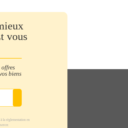
mieux
Et vous
 offres
 vos biens
à la règlementation en
xercer.