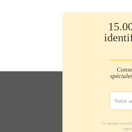
15.0
identi
Consei
spéciales
Ces données sont excl
vigueu