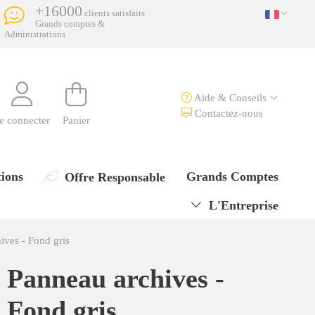
+16000
clients satisfaits
Grands comptes &
Administrations
Aide & Conseils
Contactez-nous
e connecter
Panier
ions
Grands Comptes
Offre Responsable
L'Entreprise
ives - Fond gris
Panneau archives -
Fond gris