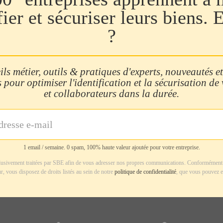
fier et sécuriser leurs biens. 
?
ls métier, outils & pratiques d'experts, nouveautés et
 pour optimiser l'identification et la sécurisation de
et collaborateurs dans la durée.
1 email / semaine. 0 spam, 100% haute valeur ajoutée pour votre entreprise.
usivement traitées par SBE afin de vous adresser nos propres communications. Conformément 
r, vous disposez de droits listés au sein de notre
politique de confidentialité
, que vous pouvez e