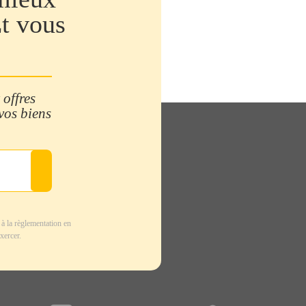
Et vous
 offres
 vos biens
à la règlementation en
xercer.