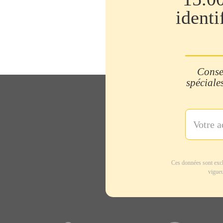
identi
Consei
spéciales
Ces données sont excl
vigueu