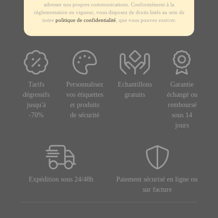
adresser nos propres communications. Conformément à la
règlementation en vigueur, vous disposez de droits listés au sein de
notre
politique de confidentialité
, que vous pouvez exercer.
Tarifs
Personnalisez
Echantillons
Garantie
dégressifs
vos étiquettes
gratuits
échangé ou
jusqu'à
et produits
remboursé
-70%
de sécurité
sous 14
jours
Expédition sous 24/48h
Paiement sécurisé en ligne ou
sur facture