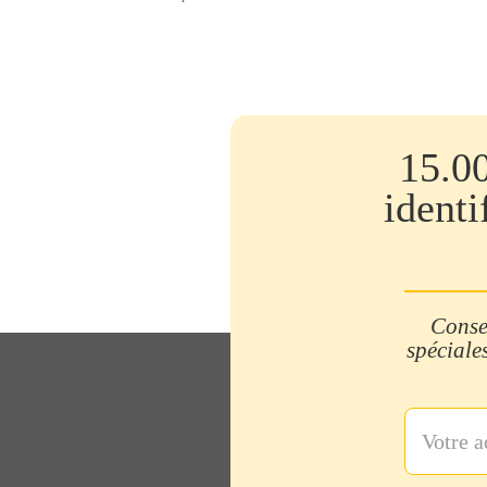
15.0
identi
Consei
spéciales