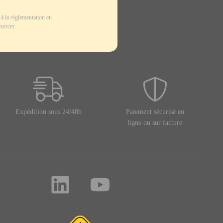
à la règlementation en
xercer.
Expédition sous 24/48h
Paiement sécurisé en
ligne ou sur facture