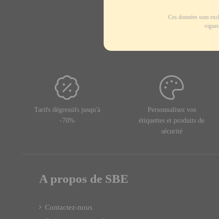
Ces données sont excl
vigueu
Tarifs dégressifs jusqu'à
Personnalisez vos
-70%
étiquettes et produits de
sécurité
A propos de SBE
Contactez-nous