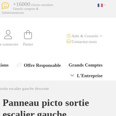
+16000
clients satisfaits
Grands comptes &
Administrations
Aide & Conseils
Contactez-nous
e connecter
Panier
ions
Grands Comptes
Offre Responsable
L'Entreprise
ortie escalier gauche descente
Panneau picto sortie
escalier gauche