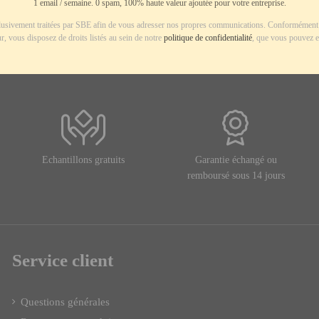
1 email / semaine. 0 spam, 100% haute valeur ajoutée pour votre entreprise.
usivement traitées par SBE afin de vous adresser nos propres communications. Conformément 
r, vous disposez de droits listés au sein de notre
politique de confidentialité
, que vous pouvez e
Echantillons gratuits
Garantie échangé ou
remboursé sous 14 jours
Service client
Questions générales