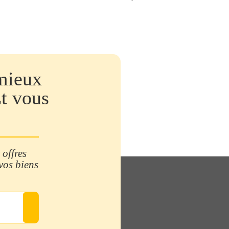
mieux
Et vous
 offres
 vos biens