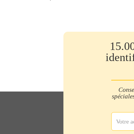
15.0
identi
Consei
spéciales