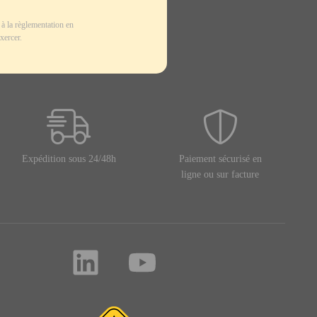
à la règlementation en
xercer.
Expédition sous 24/48h
Paiement sécurisé en
ligne ou sur facture