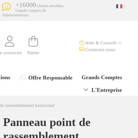
+16000
clients satisfaits
Grands comptes &
Administrations
Aide & Conseils
Contactez-nous
e connecter
Panier
ions
Grands Comptes
Offre Responsable
L'Entreprise
de rassemblement horizontal
Panneau point de
rassemblement