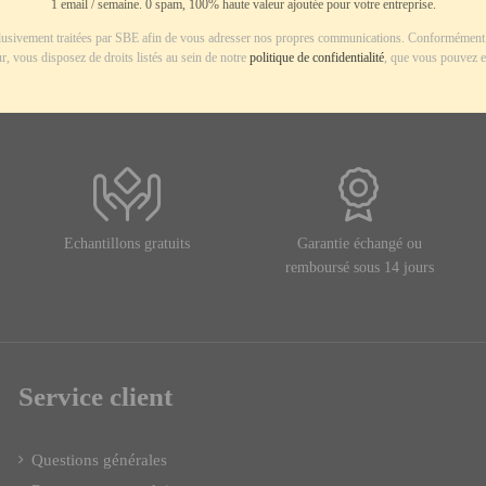
1 email / semaine. 0 spam, 100% haute valeur ajoutée pour votre entreprise.
usivement traitées par SBE afin de vous adresser nos propres communications. Conformément 
r, vous disposez de droits listés au sein de notre
politique de confidentialité
, que vous pouvez e
Echantillons gratuits
Garantie échangé ou
remboursé sous 14 jours
Service client
Questions générales