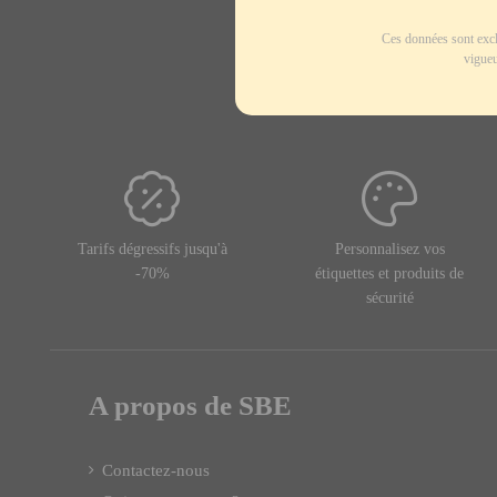
Ces données sont excl
vigueu
Tarifs dégressifs jusqu'à
Personnalisez vos
-70%
étiquettes et produits de
sécurité
A propos de SBE
Contactez-nous