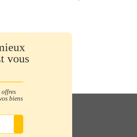
mieux
Et vous
 offres
 vos biens