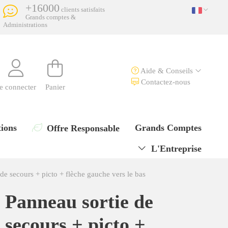
+16000
clients satisfaits
Grands comptes &
Administrations
Aide & Conseils
Contactez-nous
e connecter
Panier
ions
Grands Comptes
Offre Responsable
L'Entreprise
de secours + picto + flèche gauche vers le bas
Panneau sortie de
secours + picto +