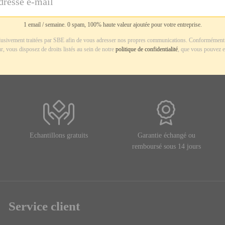
1 email / semaine. 0 spam, 100% haute valeur ajoutée pour votre entreprise.
usivement traitées par SBE afin de vous adresser nos propres communications. Conformément 
r, vous disposez de droits listés au sein de notre
politique de confidentialité
, que vous pouvez e
Echantillons gratuits
Garantie échangé ou
remboursé sous 14 jours
Service client