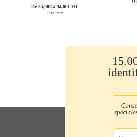
De
De 35,00€ à 94,00€ HT
Le panneau
15.0
identi
Consei
spéciales