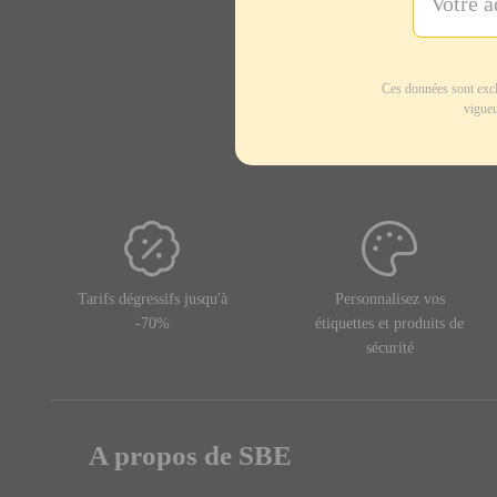
Ces données sont excl
vigueu
Tarifs dégressifs jusqu'à
Personnalisez vos
-70%
étiquettes et produits de
sécurité
A propos de SBE