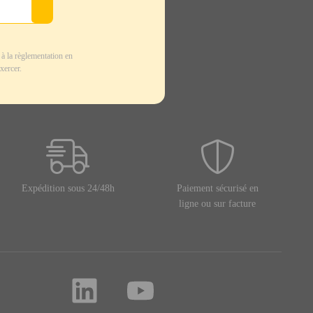
à la règlementation en
xercer.
Expédition sous 24/48h
Paiement sécurisé en
ligne ou sur facture