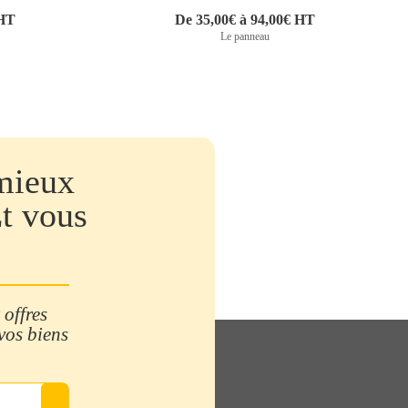
 HT
De 35,00€ à 94,00€ HT
Le panneau
mieux
Et vous
 offres
 vos biens