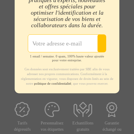
pratiques d'experts, nouveautés
et offres spéciales pour
optimiser l'identification et la
sécurisation de vos biens et
collaborateurs dans la durée.
1 email / semaine. 0 spam, 100% haute valeur ajoutée
pour votre entreprise.
Ces données sont exclusivement traitées par SBE afin de vous
adresser nos propres communications. Conformément à la
règlementation en vigueur, vous disposez de droits listés au sein de
notre
politique de confidentialité
, que vous pouvez exercer.
Tarifs
Personnalisez
Echantillons
Garantie
dégressifs
vos étiquettes
gratuits
échangé ou