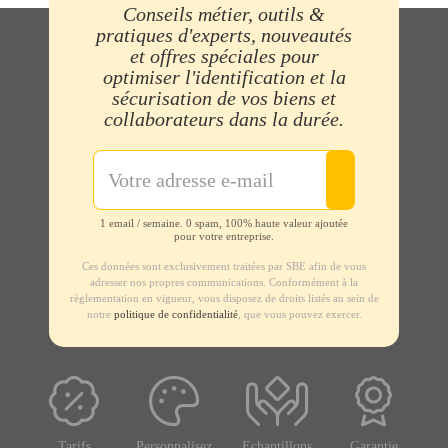
Conseils métier, outils &
pratiques d'experts, nouveautés
et offres spéciales pour
optimiser l'identification et la
sécurisation de vos biens et
collaborateurs dans la durée.
1 email / semaine. 0 spam, 100% haute valeur ajoutée
pour votre entreprise.
Ces données sont exclusivement traitées par SBE afin de vous
adresser nos propres communications. Conformément à la
règlementation en vigueur, vous disposez de droits listés au sein de
notre
politique de confidentialité
, que vous pouvez exercer.
Tarifs
Personnalisez
Echantillons
Garantie