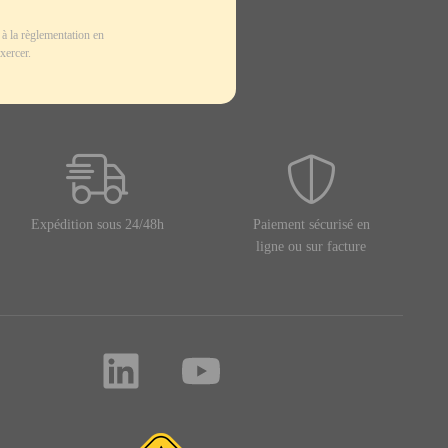
à la règlementation en
xercer.
Expédition sous 24/48h
Paiement sécurisé en
ligne ou sur facture