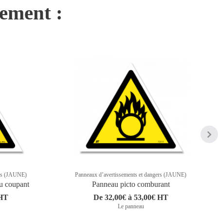
nement :
ers (JAUNE)
Panneaux d’avertissements et dangers (JAUNE)
tu coupant
Panneau picto comburant
 HT
De 32,00€ à 53,00€ HT
Le panneau