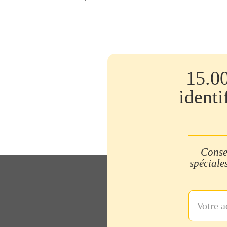
15.0
identi
Consei
spéciales