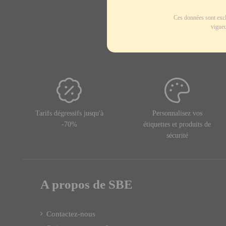
Ces données sont excl
vigueu
Tarifs dégressifs jusqu'à
Personnalisez vos
-70%
étiquettes et produits de
sécurité
A propos de SBE
Contactez-nous