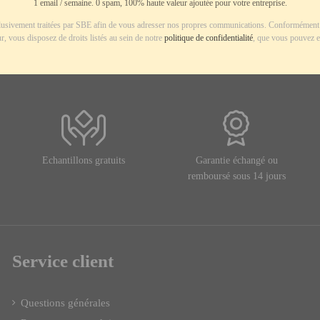
1 email / semaine. 0 spam, 100% haute valeur ajoutée pour votre entreprise.
usivement traitées par SBE afin de vous adresser nos propres communications. Conformément 
r, vous disposez de droits listés au sein de notre
politique de confidentialité
, que vous pouvez e
Echantillons gratuits
Garantie échangé ou
remboursé sous 14 jours
Service client
Questions générales