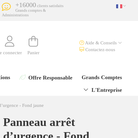
+16000
clients satisfaits
Grands comptes &
Administrations
Aide & Conseils
Contactez-nous
e connecter
Panier
ions
Grands Comptes
Offre Responsable
L'Entreprise
d’urgence - Fond jaune
Panneau arrêt
d’urgence - Fond