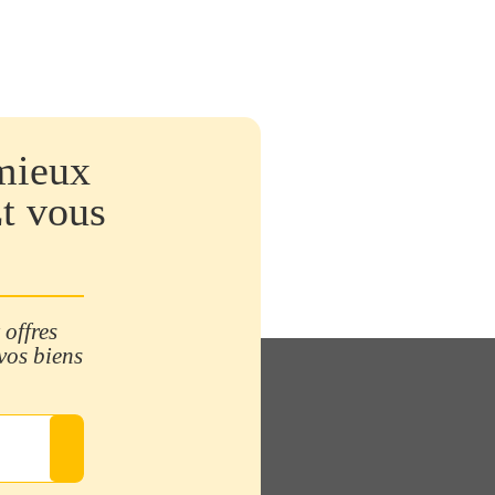
mieux
Et vous
 offres
 vos biens