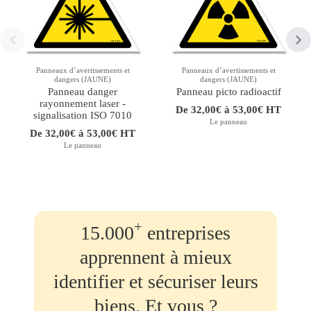
Panneaux d’avertissements et
Panneaux d’avertissements et
dangers (JAUNE)
dangers (JAUNE)
Panneau danger
Panneau picto radioactif
rayonnement laser -
De 32,00€ à 53,00€ HT
signalisation ISO 7010
Le panneau
De 32,00€ à 53,00€ HT
Le panneau
+
15.000
entreprises
apprennent à mieux
identifier et sécuriser leurs
biens. Et vous ?