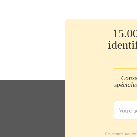
15.0
identi
Consei
spéciales
Ces données sont excl