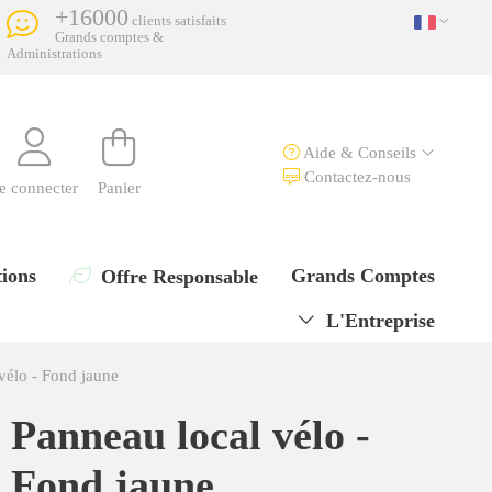
+16000
clients satisfaits
Grands comptes &
Administrations
Aide & Conseils
Contactez-nous
e connecter
Panier
ions
Grands Comptes
Offre Responsable
L'Entreprise
vélo - Fond jaune
Panneau local vélo -
Fond jaune