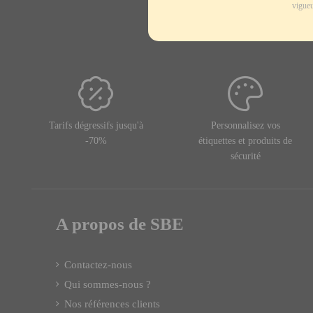
vigueu
Tarifs dégressifs jusqu'à
Personnalisez vos
-70%
étiquettes et produits de
sécurité
A propos de SBE
Contactez-nous
Qui sommes-nous ?
Nos références clients