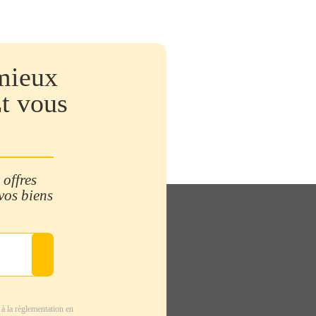
mieux
Et vous
 offres
 vos biens
à la règlementation en