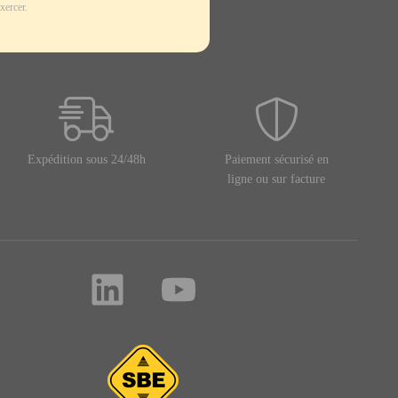
xercer.
Expédition sous 24/48h
Paiement sécurisé en
ligne ou sur facture