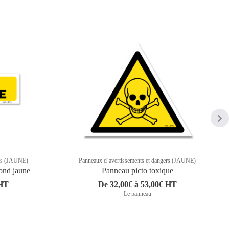
ers (JAUNE)
Panneaux d’avertissements et dangers (JAUNE)
ond jaune
Panneau picto toxique
 HT
De 32,00€ à 53,00€ HT
Le panneau