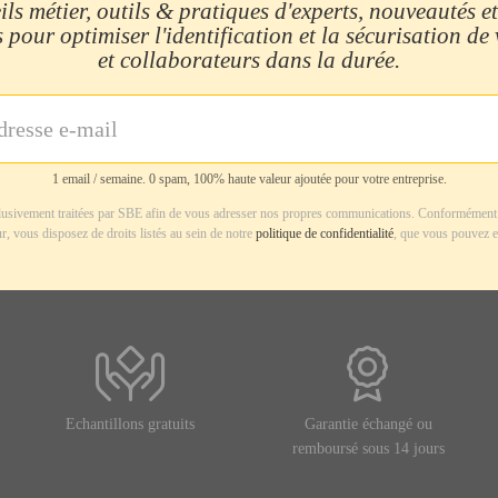
ls métier, outils & pratiques d'experts, nouveautés et
 pour optimiser l'identification et la sécurisation de
et collaborateurs dans la durée.
1 email / semaine. 0 spam, 100% haute valeur ajoutée pour votre entreprise.
usivement traitées par SBE afin de vous adresser nos propres communications. Conformément 
r, vous disposez de droits listés au sein de notre
politique de confidentialité
, que vous pouvez e
Echantillons gratuits
Garantie échangé ou
remboursé sous 14 jours