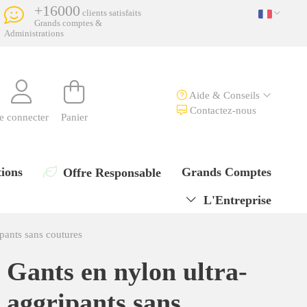
+16000
clients satisfaits
Grands comptes &
Administrations
Aide & Conseils
Contactez-nous
e connecter
Panier
ions
Grands Comptes
Offre Responsable
L'Entreprise
pants sans coutures
Gants en nylon ultra-
aggripants sans