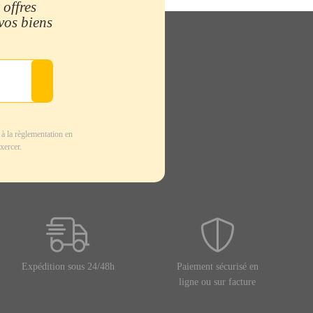
 offres
 vos biens
à la règlementation en
xercer.
Expédition sous 24/48h
Paiement sécurisé en
ligne ou sur facture