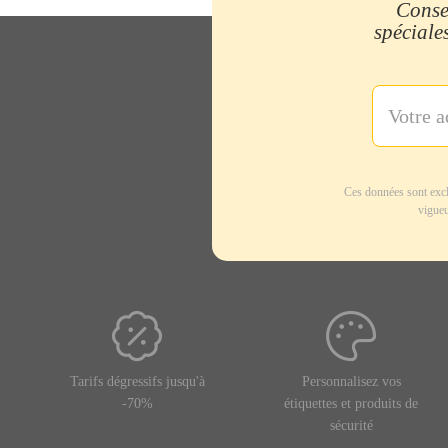
Consei
spéciales
Ces données sont excl
vigueu
Tarifs dégressifs jusqu'à
Personnalisez vos
-70%
étiquettes et produits de
sécurité