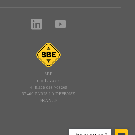
SBE
Tour Lavoisier
4, place des Vosges
92400 PARIS LA DEFENSE
FRANCE