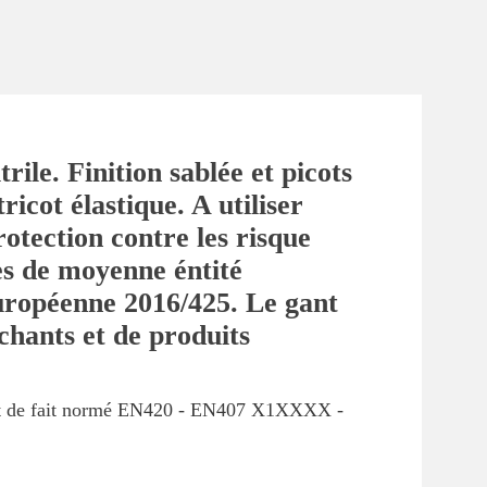
ile. Finition sablée et picots
icot élastique. A utiliser
rotection contre les risque
es de moyenne éntité
uropéenne 2016/425. Le gant
chants et de produits
sont de fait normé EN420 - EN407 X1XXXX -