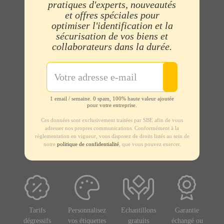
pratiques d'experts, nouveautés
et offres spéciales pour
optimiser l'identification et la
sécurisation de vos biens et
collaborateurs dans la durée.
1 email / semaine. 0 spam, 100% haute valeur ajoutée
pour votre entreprise.
Ces données sont exclusivement traitées par SBE afin de vous
adresser nos propres communications. Conformément à la
règlementation en vigueur, vous disposez de droits listés au sein de
notre
politique de confidentialité
, que vous pouvez exercer.
Tarifs
Personnalisez
Echantillons
Garantie
dégressifs
vos étiquettes
gratuits
échangé ou