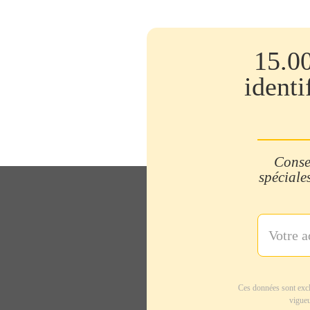
15.0
identi
Consei
spéciales
Ces données sont excl
vigueu