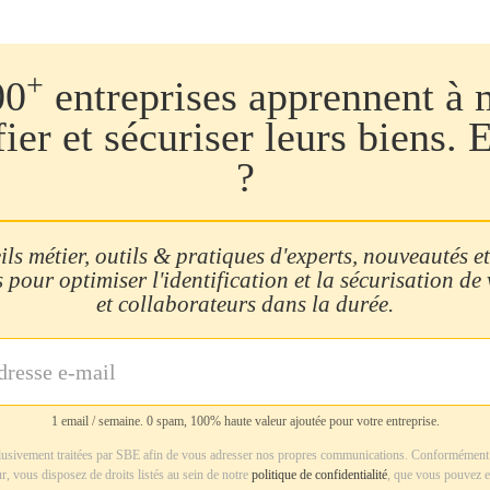
+
00
entreprises apprennent à 
fier et sécuriser leurs biens. 
?
ls métier, outils & pratiques d'experts, nouveautés et
 pour optimiser l'identification et la sécurisation de
et collaborateurs dans la durée.
1 email / semaine. 0 spam, 100% haute valeur ajoutée pour votre entreprise.
usivement traitées par SBE afin de vous adresser nos propres communications. Conformément 
r, vous disposez de droits listés au sein de notre
politique de confidentialité
, que vous pouvez e