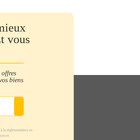
mieux
Et vous
 offres
 vos biens
à la règlementation en
xercer.