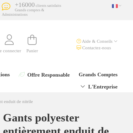
+16000
clients satisfaits
Grands comptes &
Administrations
Aide & Conseils
Contactez-nous
e connecter
Panier
ions
Grands Comptes
Offre Responsable
L'Entreprise
t enduit de nitrile
Gants polyester
entièrement enduit de