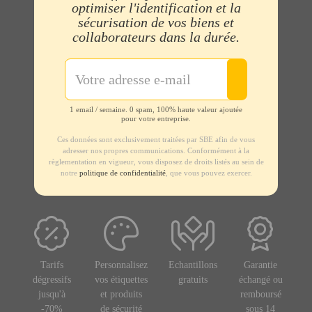
optimiser l'identification et la
sécurisation de vos biens et
collaborateurs dans la durée.
1 email / semaine. 0 spam, 100% haute valeur ajoutée
pour votre entreprise.
Ces données sont exclusivement traitées par SBE afin de vous
adresser nos propres communications. Conformément à la
règlementation en vigueur, vous disposez de droits listés au sein de
notre
politique de confidentialité
, que vous pouvez exercer.
Tarifs
Personnalisez
Echantillons
Garantie
dégressifs
vos étiquettes
gratuits
échangé ou
jusqu'à
et produits
remboursé
-70%
de sécurité
sous 14