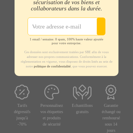
sécurisation de vos biens et
collaborateurs dans la durée.
1 email / semaine. 0 spam, 100% haute valeur ajoutée
pour votre entreprise.
Ces données sont exclusivement traitées par SBE afin de vous
adresser nos propres communications. Conformément à la
règlementation en vigueur, vous disposez de droits listés au sein de
notre
politique de confidentialité
, que vous pouvez exercer.
Tarifs
Personnalisez
Echantillons
Garantie
dégressifs
vos étiquettes
gratuits
échangé ou
jusqu'à
et produits
remboursé
-70%
de sécurité
sous 14
jours