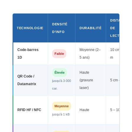
DISTANCE
DENSITÉ
TECHNOLOGIE
DURABILITÉ
DE
D'INFO
LECTURE
Code-barres
Moyenne (2–
10 cm – 2
Faible
1D
5 ans)
m
Élevée
Haute
QR Code /
(gravure
5 cm – 1 m
jusqu'à 3 000
Datamatrix
laser)
car.
Moyenne
RFID HF / NFC
Haute
5 – 10 cm
jusqu'à 1 kB