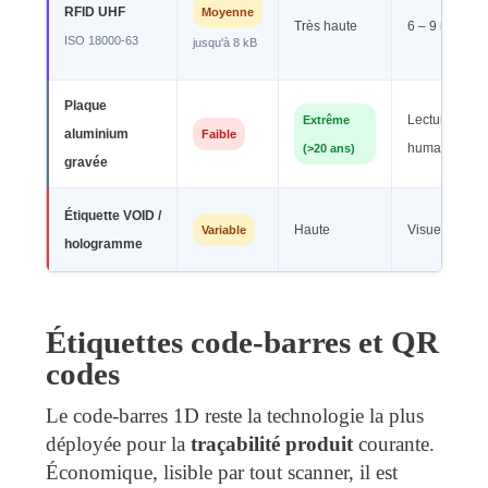
RFID UHF
Moyenne
Très haute
6 – 9 m
ISO 18000-63
jusqu'à 8 kB
Plaque
Extrême
Lecture
aluminium
Faible
(>20 ans)
humaine
gravée
Étiquette VOID /
Variable
Haute
Visuelle
hologramme
Étiquettes code-barres et QR
codes
Le code-barres 1D reste la technologie la plus
déployée pour la
traçabilité produit
courante.
Économique, lisible par tout scanner, il est