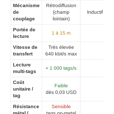
Mécanisme
Rétrodiffusion
de
(champ
Inductif (ch
couplage
lointain)
Portée de
1 à 15 m
< 1
lecture
Vitesse de
Très élevée
Éle
transfert
640 kbit/s max
Lecture
+ 1 000 tags/s
Limi
multi-tags
Coût
Faible
unitaire /
Mo
dès 0,03 USD
tag
Résistance
Sensible
métal /
tags on-metal
Bo