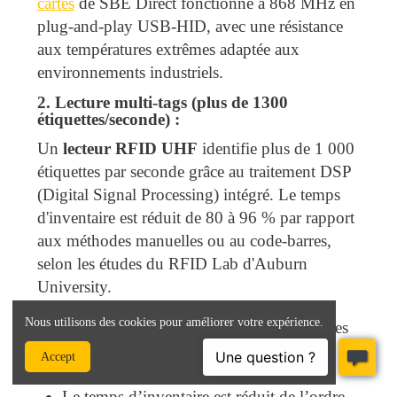
cartes
de SBE Direct fonctionne à 868 MHz en
plug-and-play USB-HID, avec une résistance
aux températures extrêmes adaptée aux
environnements industriels.
2. Lecture multi-tags (plus de 1300
étiquettes/seconde) :
Un
lecteur RFID UHF
identifie plus de 1 000
étiquettes par seconde grâce au traitement DSP
(Digital Signal Processing) intégré. Le temps
d'inventaire est réduit de 80 à 96 % par rapport
aux méthodes manuelles ou au code-barres,
selon les études du RFID Lab d'Auburn
University.
Nous utilisons des cookies pour améliorer votre expérience.
Il permet de scanner un lot entier d’articles
en une seule passe, sans les sortir des
Accept
palettes.
Le temps d’inventaire est réduit de l’ordre