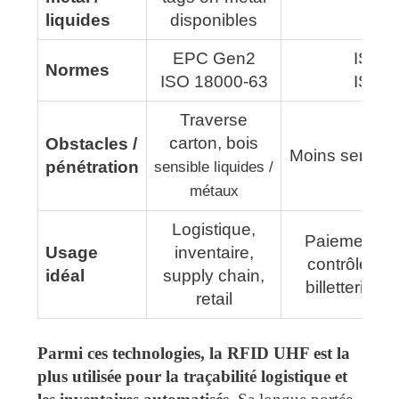
liquides
disponibles
EPC Gen2
ISO 
Normes
ISO 18000-63
ISO 
Traverse
carton, bois
Obstacles /
Moins sensible
pénétration
sensible liquides /
métaux
Logistique,
Paiement sa
Usage
inventaire,
contrôle d'
idéal
supply chain,
billetterie, 
retail
Parmi ces technologies, la RFID UHF est la
plus utilisée pour la traçabilité logistique et