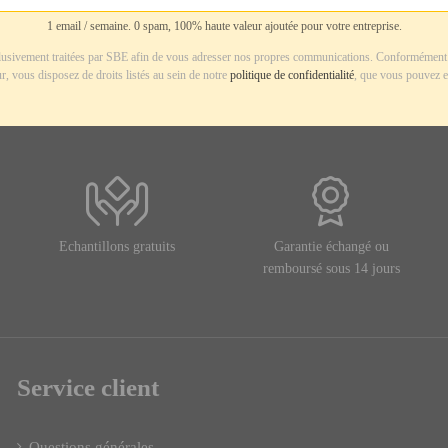
1 email / semaine. 0 spam, 100% haute valeur ajoutée pour votre entreprise.
usivement traitées par SBE afin de vous adresser nos propres communications. Conformément 
r, vous disposez de droits listés au sein de notre
politique de confidentialité
, que vous pouvez e
Echantillons gratuits
Garantie échangé ou
remboursé sous 14 jours
Service client
Questions générales