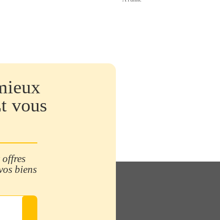
mieux
Et vous
 offres
 vos biens