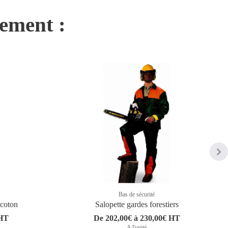
nement :
Bas de sécurité
 coton
Salopette gardes forestiers
 HT
De 202,00€ à 230,00€ HT
A l'unité