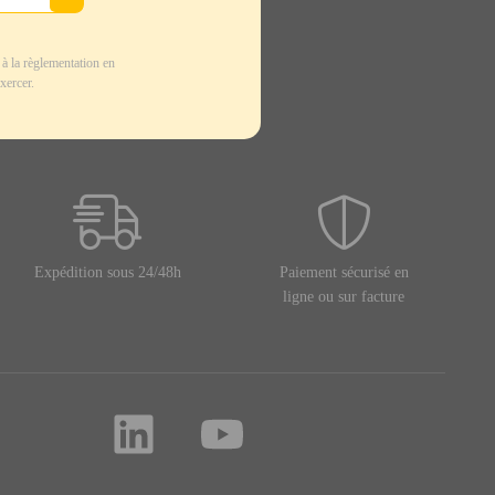
à la règlementation en
xercer.
Expédition sous 24/48h
Paiement sécurisé en
ligne ou sur facture