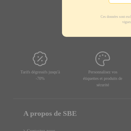
Ces données sont excl
vigueu
Tarifs dégressifs jusqu'à
Personnalisez vos
-70%
étiquettes et produits de
sécurité
A propos de SBE
Contactez-nous