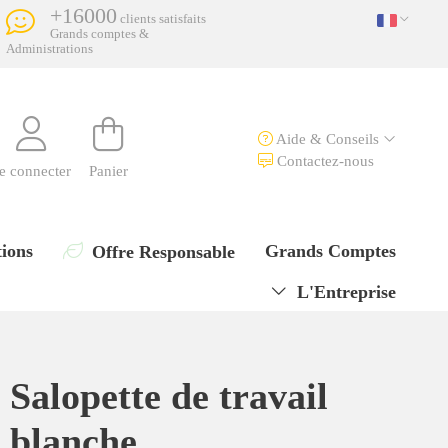
+16000
clients satisfaits
Grands comptes &
Administrations
Aide & Conseils
Contactez-nous
e connecter
Panier
ions
Grands Comptes
Offre Responsable
L'Entreprise
Salopette de travail
blanche