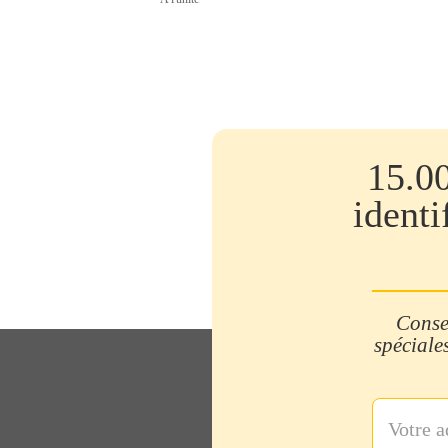
15.0
identi
Consei
spéciales