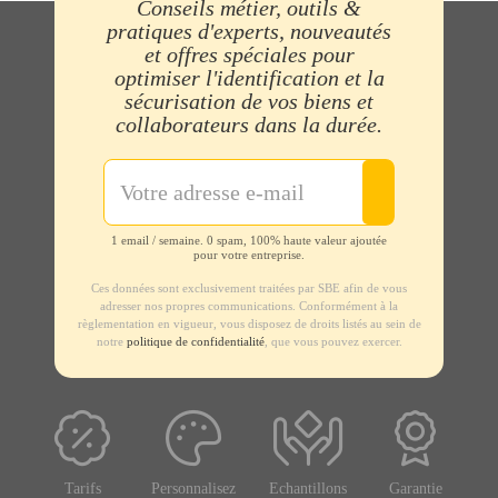
Conseils métier, outils &
pratiques d'experts, nouveautés
et offres spéciales pour
optimiser l'identification et la
sécurisation de vos biens et
collaborateurs dans la durée.
1 email / semaine. 0 spam, 100% haute valeur ajoutée
pour votre entreprise.
Ces données sont exclusivement traitées par SBE afin de vous
adresser nos propres communications. Conformément à la
règlementation en vigueur, vous disposez de droits listés au sein de
notre
politique de confidentialité
, que vous pouvez exercer.
Tarifs
Personnalisez
Echantillons
Garantie