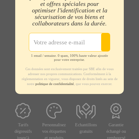
et offres spéciales pour
optimiser l'identification et la
sécurisation de vos biens et
collaborateurs dans la durée.
1 email / semaine. 0 spam, 100% haute valeur ajoutée
pour votre entreprise.
Ces données sont exclusivement traitées par SBE afin de vous
adresser nos propres communications. Conformément à la
règlementation en vigueur, vous disposez de droits listés au sein de
notre
politique de confidentialité
, que vous pouvez exercer.
Tarifs
Personnalisez
Echantillons
Garantie
dégressifs
vos étiquettes
gratuits
échangé ou
jusqu'à
et produits
remboursé