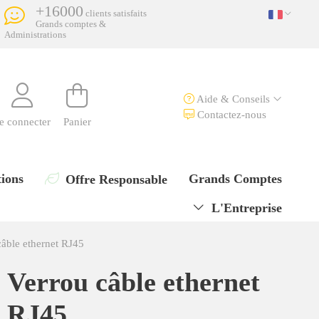
+16000
clients satisfaits
Grands comptes &
Administrations
Aide & Conseils
Contactez-nous
e connecter
Panier
ions
Grands Comptes
Offre Responsable
L'Entreprise
câble ethernet RJ45
Verrou câble ethernet
RJ45