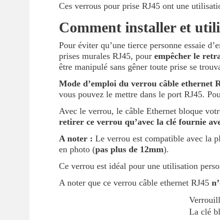
Ces verrous pour prise RJ45 ont une utilisati
Comment installer et util
Pour éviter qu’une tierce personne essaie d’en
prises murales RJ45, pour
empêcher le retra
être manipulé sans gêner toute prise se trouv
Mode d’emploi du verrou câble ethernet R
vous pouvez le mettre dans le port RJ45. Pour dé
Avec le verrou, le câble Ethernet bloque votr
retirer ce verrou qu’avec la clé fournie av
A noter :
Le verrou est compatible avec la pl
en photo (
pas plus de 12mm
).
Ce verrou est idéal pour une utilisation perso
A noter que ce verrou câble ethernet RJ45
n’
Verrouil
La clé b