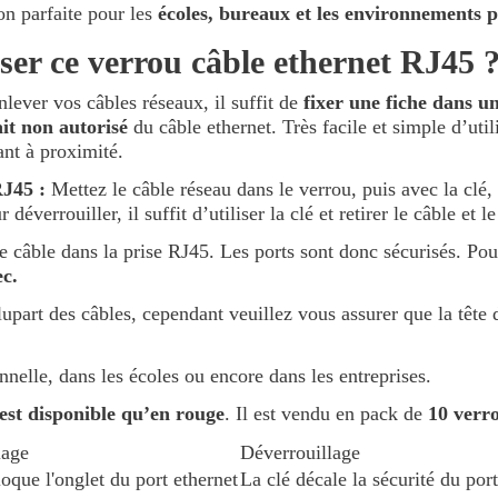
on parfaite pour les
écoles, bureaux et les environnements p
iser ce verrou câble ethernet RJ45 
lever vos câbles réseaux, il suffit de
fixer une fiche dans u
it non autorisé
du câble ethernet. Très facile et simple d’uti
ant à proximité.
J45 :
Mettez le câble réseau dans le verrou, puis avec la clé, 
verrouiller, il suffit d’utiliser la clé et retirer le câble et l
e câble dans la prise RJ45. Les ports sont donc sécurisés. Pour
ec.
upart des câbles, cependant veuillez vous assurer que la tête 
nnelle, dans les écoles ou encore dans les entreprises.
est disponible qu’en rouge
. Il est vendu en pack de
10 verro
lage
Déverrouillage
loque l'onglet du port ethernet
La clé décale la sécurité du port