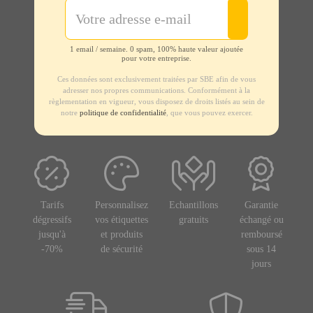
1 email / semaine. 0 spam, 100% haute valeur ajoutée
pour votre entreprise.
Ces données sont exclusivement traitées par SBE afin de vous
adresser nos propres communications. Conformément à la
règlementation en vigueur, vous disposez de droits listés au sein de
notre
politique de confidentialité
, que vous pouvez exercer.
Tarifs
Personnalisez
Echantillons
Garantie
dégressifs
vos étiquettes
gratuits
échangé ou
jusqu'à
et produits
remboursé
-70%
de sécurité
sous 14
jours