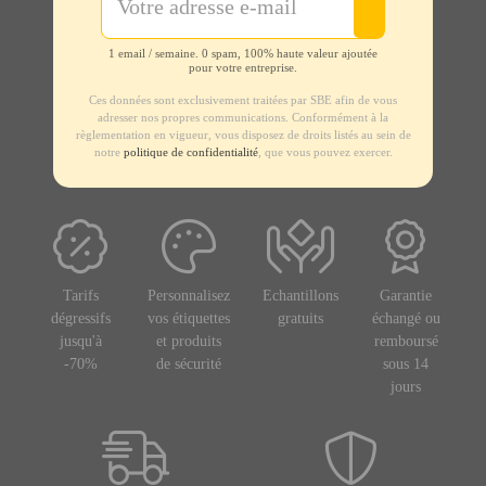
1 email / semaine. 0 spam, 100% haute valeur ajoutée
pour votre entreprise.
Ces données sont exclusivement traitées par SBE afin de vous
adresser nos propres communications. Conformément à la
règlementation en vigueur, vous disposez de droits listés au sein de
notre
politique de confidentialité
, que vous pouvez exercer.
Tarifs
Personnalisez
Echantillons
Garantie
dégressifs
vos étiquettes
gratuits
échangé ou
jusqu'à
et produits
remboursé
-70%
de sécurité
sous 14
jours