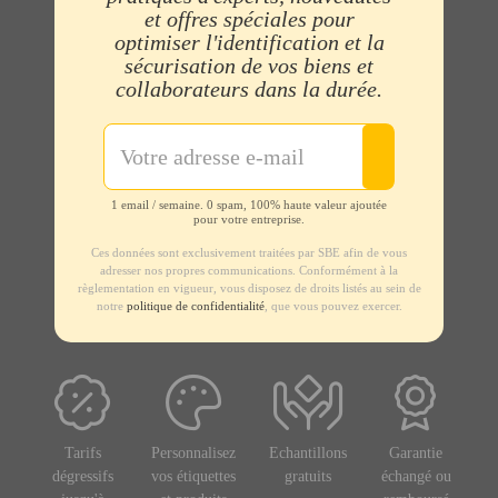
et offres spéciales pour
optimiser l'identification et la
sécurisation de vos biens et
collaborateurs dans la durée.
1 email / semaine. 0 spam, 100% haute valeur ajoutée
pour votre entreprise.
Ces données sont exclusivement traitées par SBE afin de vous
adresser nos propres communications. Conformément à la
règlementation en vigueur, vous disposez de droits listés au sein de
notre
politique de confidentialité
, que vous pouvez exercer.
Tarifs
Personnalisez
Echantillons
Garantie
dégressifs
vos étiquettes
gratuits
échangé ou