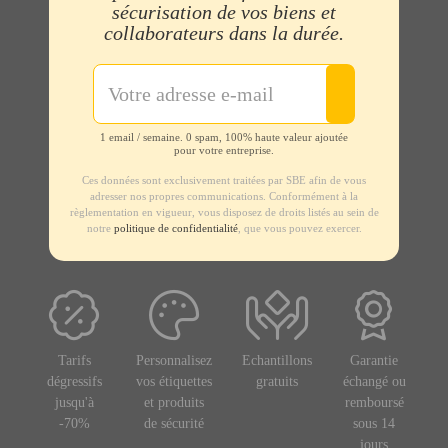
sécurisation de vos biens et
collaborateurs dans la durée.
1 email / semaine. 0 spam, 100% haute valeur ajoutée
pour votre entreprise.
Ces données sont exclusivement traitées par SBE afin de vous
adresser nos propres communications. Conformément à la
règlementation en vigueur, vous disposez de droits listés au sein de
notre
politique de confidentialité
, que vous pouvez exercer.
Tarifs
Personnalisez
Echantillons
Garantie
dégressifs
vos étiquettes
gratuits
échangé ou
jusqu'à
et produits
remboursé
-70%
de sécurité
sous 14
jours