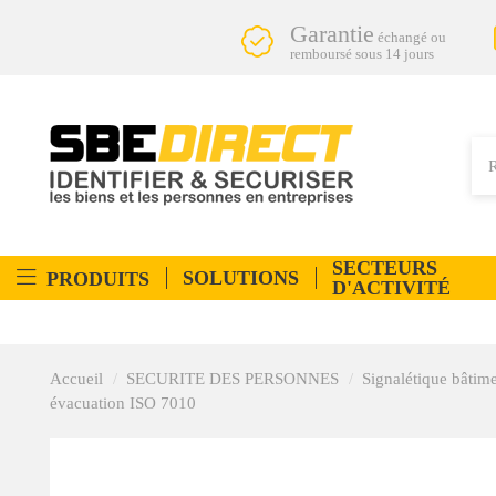
Garantie
échangé ou
remboursé sous 14 jours
SECTEURS
SOLUTIONS
PRODUITS
D'ACTIVITÉ
Accueil
SECURITE DES PERSONNES
Signalétique bâtim
évacuation ISO 7010