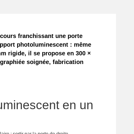
ecours franchissant une porte
support photoluminescent : même
m rigide, il se propose en 300 ×
igraphiée soignée, fabrication
luminescent en un
laire : sortir par la porte de droite.