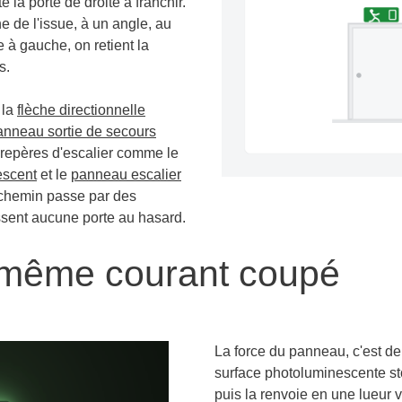
la porte de droite à franchir.
he de l'issue, à un angle, au
 à gauche, on retient la
s.
 la
flèche directionnelle
anneau sortie de secours
 repères d'escalier comme le
escent
et le
panneau escalier
chemin passe par des
issent aucune porte au hasard.
, même courant coupé
La force du panneau, c'est d
surface photoluminescente sto
puis la renvoie en une lueur ve