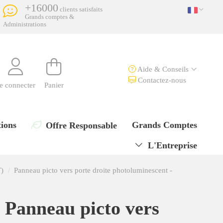
+16000
clients satisfaits
Grands comptes &
Administrations
Aide & Conseils
Contactez-nous
e connecter
Panier
ions
Grands Comptes
Offre Responsable
L'Entreprise
T)
Panneau picto vers porte droite photoluminescent -
Panneau picto vers