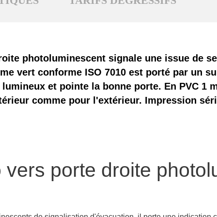
TIQUES
TARIFS DÉGRESSIFS
roite photoluminescent signale une issue de s
amme vert conforme ISO 7010 est porté par un 
e lumineux et pointe la bonne porte. En PVC 1 m
térieur comme pour l'extérieur. Impression sér
 vers porte droite photo
escents de signalisation d'évacuation
, il porte une indication c