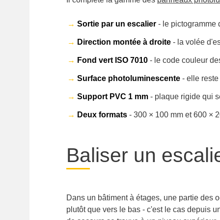
→
Sortie par un escalier
- le pictogramme d
→
Direction montée à droite
- la volée d'e
→
Fond vert ISO 7010
- le code couleur d
→
Surface photoluminescente
- elle reste
→
Support PVC 1 mm
- plaque rigide qui s
→
Deux formats
- 300 × 100 mm et 600 × 2
Baliser un escali
Dans un bâtiment à étages, une partie des 
plutôt que vers le bas - c'est le cas depuis u