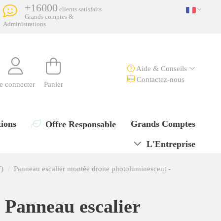
+16000
clients satisfaits
Grands comptes &
Administrations
Aide & Conseils
Contactez-nous
e connecter
Panier
ions
Grands Comptes
Offre Responsable
L'Entreprise
T)
Panneau escalier montée droite photoluminescent -
Panneau escalier