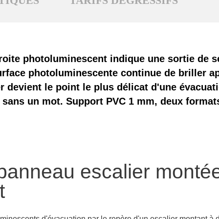
TIQUES
TARIFS DÉGRESSIFS
oite photoluminescent indique une sortie de s
urface photoluminescente continue de briller a
 devient le point le plus délicat d'une évacua
it sans un mot. Support PVC 1 mm, deux format
 panneau escalier montée
t
minescents d'évacuation
par le repère d'un escalier montant à d