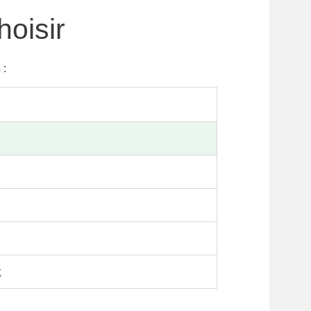
hoisir
 :
t