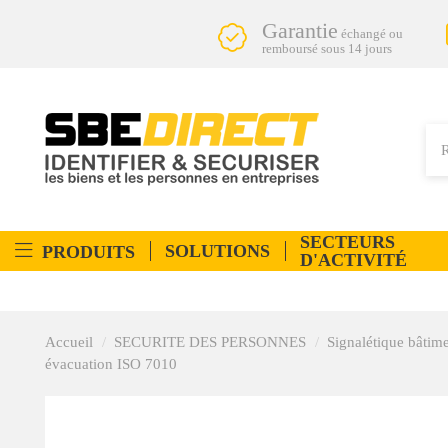
Garantie
échangé ou
remboursé sous 14 jours
SECTEURS
SOLUTIONS
PRODUITS
D'ACTIVITÉ
Accueil
SECURITE DES PERSONNES
Signalétique bâtim
évacuation ISO 7010