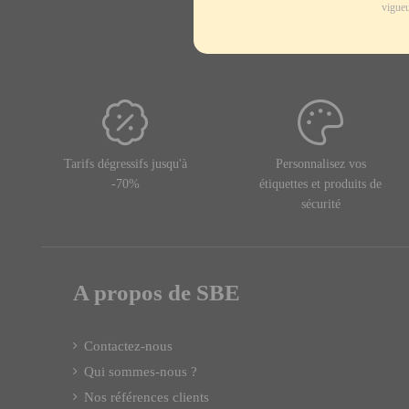
vigueu
Tarifs dégressifs jusqu'à
Personnalisez vos
-70%
étiquettes et produits de
sécurité
A propos de SBE
Contactez-nous
Qui sommes-nous ?
Nos références clients