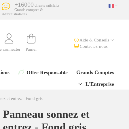
+16000
clients satisfaits
Grands comptes &
Administrations
Aide & Conseils
Contactez-nous
e connecter
Panier
ions
Grands Comptes
Offre Responsable
L'Entreprise
ez et entrez - Fond gris
Panneau sonnez et
entrez - Fond gris