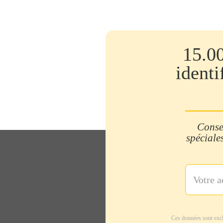
15.0
identi
Consei
spéciales
Ces données sont excl