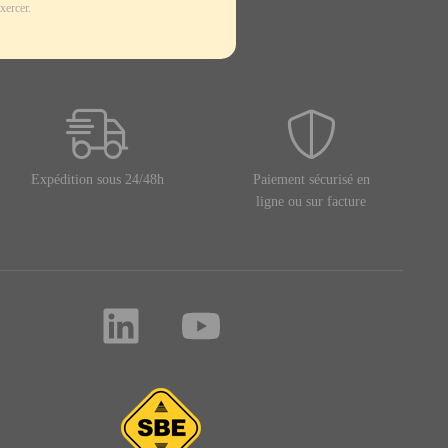
xercer.
Expédition sous 24/48h
Paiement sécurisé en
ligne ou sur facture