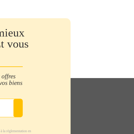
mieux
Et vous
 offres
 vos biens
à la règlementation en