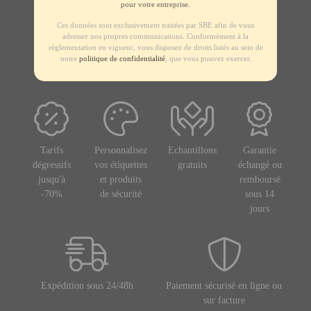
pour votre entreprise.
Ces données sont exclusivement traitées par SBE afin de vous
adresser nos propres communications. Conformément à la
règlementation en vigueur, vous disposez de droits listés au sein de
notre
politique de confidentialité
, que vous pouvez exercer.
Tarifs
Personnalisez
Echantillons
Garantie
dégressifs
vos étiquettes
gratuits
échangé ou
jusqu'à
et produits
remboursé
-70%
de sécurité
sous 14
jours
Expédition sous 24/48h
Paiement sécurisé en ligne ou
sur facture