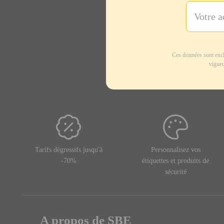
Ces données sont excl
vigueu
Tarifs dégressifs jusqu'à
Personnalisez vos
-70%
étiquettes et produits de
sécurité
A propos de SBE