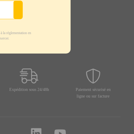
à la règlementation en
xercer.
Expédition sous 24/48h
Paiement sécurisé en
ligne ou sur facture