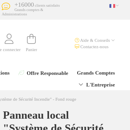
+16000
clients satisfaits
Grands comptes &
Administrations
Aide & Conseils
Contactez-nous
e connecter
Panier
ions
Grands Comptes
Offre Responsable
L'Entreprise
ystème de Sécurité Incendie" - Fond rouge
Panneau local
"Système de Sécurité