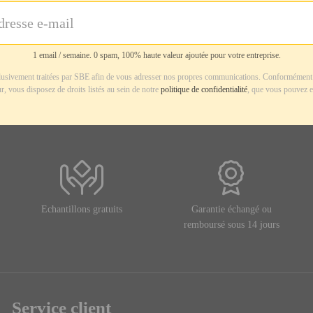
1 email / semaine. 0 spam, 100% haute valeur ajoutée pour votre entreprise.
usivement traitées par SBE afin de vous adresser nos propres communications. Conformément 
r, vous disposez de droits listés au sein de notre
politique de confidentialité
, que vous pouvez e
Echantillons gratuits
Garantie échangé ou
remboursé sous 14 jours
Service client