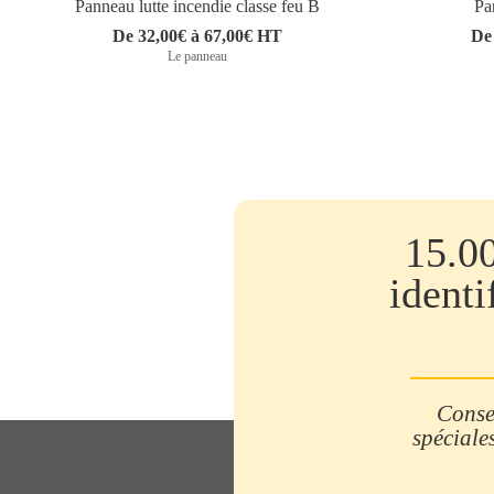
Panneau lutte incendie classe feu B
Pa
De 32,00€ à 67,00€ HT
De
Le panneau
15.0
identi
Consei
spéciales