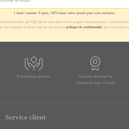
1 email / semaine. 0 spam, 100% haute valeur ajoutée pour votre entreprise.
usivement traitées par SBE afin de vous adresser nos propres communications. Conformément 
r, vous disposez de droits listés au sein de notre
politique de confidentialité
, que vous pouvez e
Echantillons gratuits
Garantie échangé ou
remboursé sous 14 jours
Service client