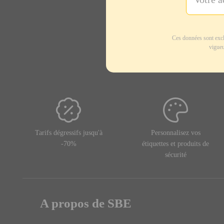
Ces données sont excl
vigueu
Tarifs dégressifs jusqu'à
Personnalisez vos
-70%
étiquettes et produits de
sécurité
A propos de SBE