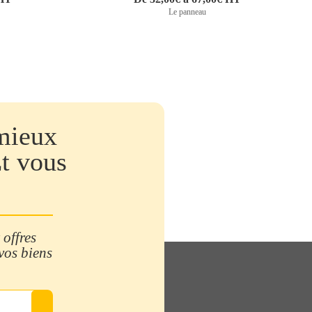
Le panneau
mieux
Et vous
 offres
 vos biens