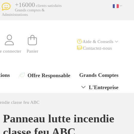
+16000
clients satisfaits
Grands comptes &
Administrations
Aide & Conseils
Contactez-nous
e connecter
Panier
ions
Grands Comptes
Offre Responsable
L'Entreprise
cendie classe feu ABC
Panneau lutte incendie
classe feu ABC