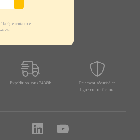
à la règlementation en
xercer.
Expédition sous 24/48h
Paiement sécurisé en
ligne ou sur facture