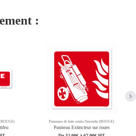
nement :
ie (ROUGE)
Panneaux de lutte contre l'incendie (ROUGE)
tifeu
Panneau Extincteur sur roues
 HT
De 32,00€ à 67,00€ HT