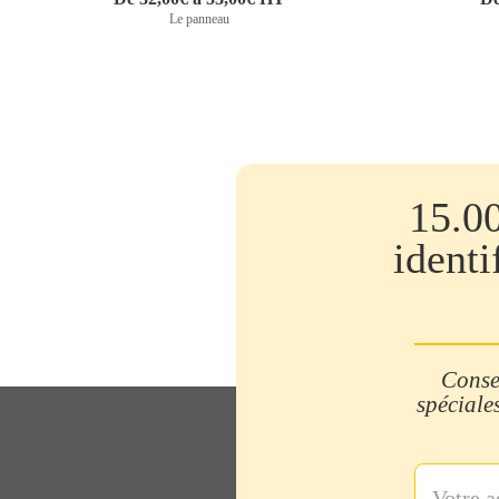
Le panneau
15.0
identi
Consei
spéciales