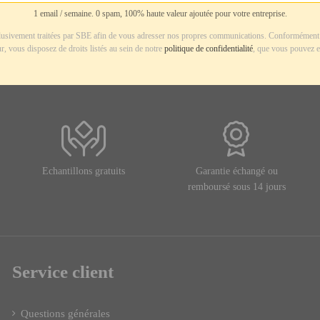
1 email / semaine. 0 spam, 100% haute valeur ajoutée pour votre entreprise.
usivement traitées par SBE afin de vous adresser nos propres communications. Conformément 
r, vous disposez de droits listés au sein de notre
politique de confidentialité
, que vous pouvez e
Echantillons gratuits
Garantie échangé ou
remboursé sous 14 jours
Service client
Questions générales