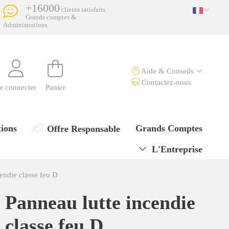
+16000
clients satisfaits
Grands comptes &
Administrations
Aide & Conseils
Contactez-nous
e connecter
Panier
ions
Grands Comptes
Offre Responsable
L'Entreprise
endie classe feu D
Panneau lutte incendie
classe feu D