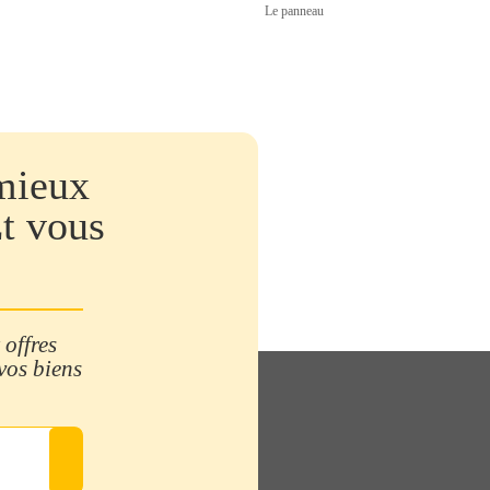
Le panneau
mieux
Et vous
 offres
 vos biens