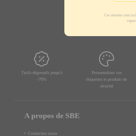
Ces données sont excl
vigueu
Tarifs dégressifs jusqu'à
Personnalisez vos
-70%
étiquettes et produits de
sécurité
A propos de SBE
Contactez-nous