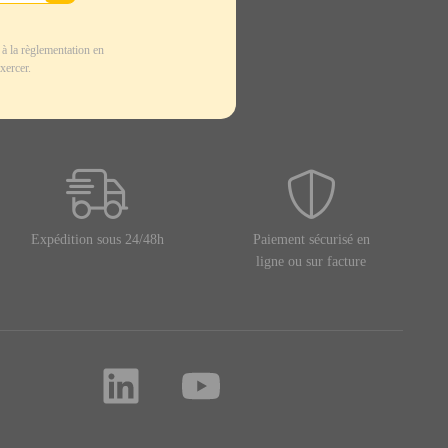
à la règlementation en
xercer.
Expédition sous 24/48h
Paiement sécurisé en
ligne ou sur facture