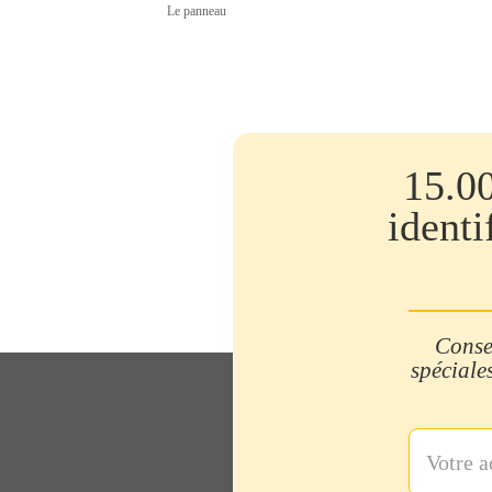
Le panneau
15.0
identi
Consei
spéciales