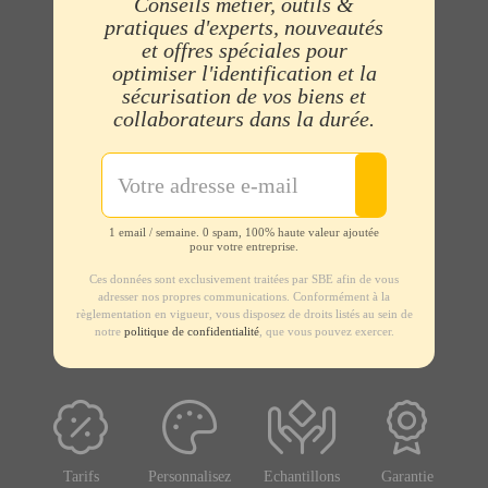
Conseils métier, outils &
pratiques d'experts, nouveautés
et offres spéciales pour
optimiser l'identification et la
sécurisation de vos biens et
collaborateurs dans la durée.
1 email / semaine. 0 spam, 100% haute valeur ajoutée
pour votre entreprise.
Ces données sont exclusivement traitées par SBE afin de vous
adresser nos propres communications. Conformément à la
règlementation en vigueur, vous disposez de droits listés au sein de
notre
politique de confidentialité
, que vous pouvez exercer.
Tarifs
Personnalisez
Echantillons
Garantie