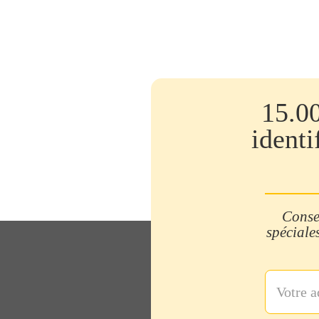
15.0
identi
Consei
spéciales