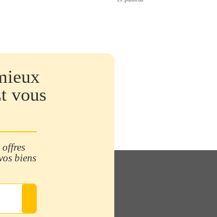
mieux
Et vous
 offres
 vos biens