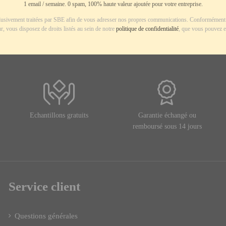
1 email / semaine. 0 spam, 100% haute valeur ajoutée pour votre entreprise.
usivement traitées par SBE afin de vous adresser nos propres communications. Conformément 
r, vous disposez de droits listés au sein de notre
politique de confidentialité
, que vous pouvez e
Echantillons gratuits
Garantie échangé ou
remboursé sous 14 jours
Service client
Questions générales