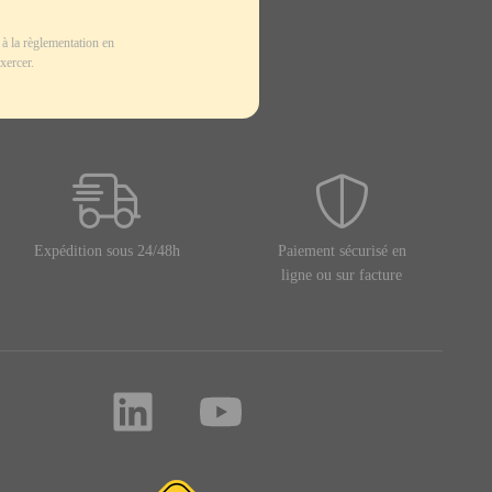
à la règlementation en
xercer.
Expédition sous 24/48h
Paiement sécurisé en
ligne ou sur facture