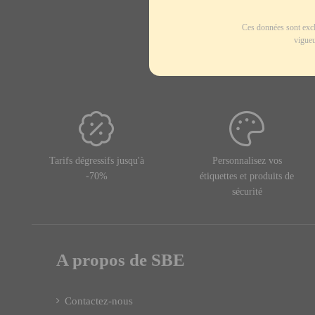
Ces données sont excl
vigueu
Tarifs dégressifs jusqu'à
Personnalisez vos
-70%
étiquettes et produits de
sécurité
A propos de SBE
Contactez-nous