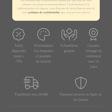
Ces données sont exclusivement traitées par SBE afin de vous
adresser nos propres communications. Conformément à la
règlementation en vigueur, vous disposez de droits listés au sein de
notre
politique de confidentialité
, que vous pouvez exercer.
Tarifs
Personnalisez
Echantillons
Garantie
dégressifs
vos étiquettes
gratuits
échangé ou
jusqu'à
et produits
remboursé
-70%
de sécurité
sous 14
jours
Expédition sous 24/48h
Paiement sécurisé en ligne ou
sur facture