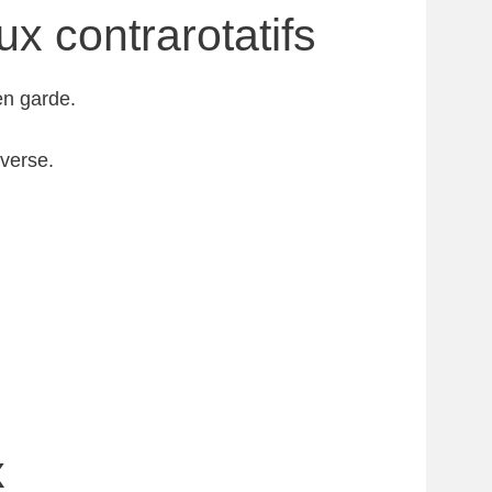
x contrarotatifs
 en garde.
nverse.
x