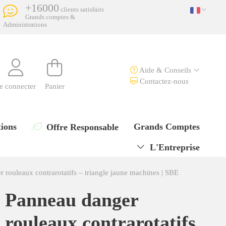
+16000
clients satisfaits
Grands comptes &
Administrations
Aide & Conseils
Contactez-nous
e connecter
Panier
ions
Grands Comptes
Offre Responsable
L'Entreprise
 rouleaux contrarotatifs – triangle jaune machines | SBE
Panneau danger
rouleaux contrarotatifs