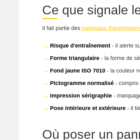
Ce que signale l
Il fait partie des
panneaux d'avertissem
→
Risque d'entraînement
- il alerte 
→
Forme triangulaire
- la forme de s
→
Fond jaune ISO 7010
- la couleur n
→
Pictogramme normalisé
- compris 
→
Impression sérigraphie
- marquage 
→
Pose intérieure et extérieure
- il t
Où poser un pan