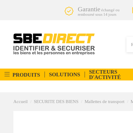
Garantie
échangé ou
remboursé sous 14 jours
SECTEURS
SOLUTIONS
PRODUITS
D'ACTIVITÉ
Accueil
SECURITE DES BIENS
Mallettes de transport
M