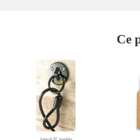
Ce p
Antivols PC portables