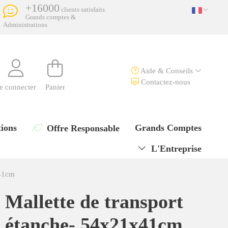
+16000
clients satisfaits
Grands comptes &
Administrations
Aide & Conseils
Contactez-nous
e connecter
Panier
ions
Grands Comptes
Offre Responsable
L'Entreprise
x41cm
Mallette de transport
étanche- 54x21x41cm