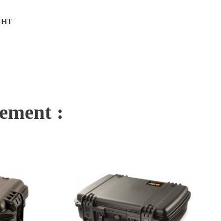
€ HT
nement :